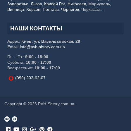
Запорожье
,
Львов
,
Кривой Рог
,
Николаев
, Мариуполь,
Винница
,
Херсон
,
Полтава
,
Чернигов
, Черкассы,
Хмельницкий,
Черновцы
, Житомир, Сумы,
Ровно
,
Ивано-
Франковск
, Каменское, Кропивницкий, Тернополь,
Кременчуг, Луцк, Белая Церковь, Краматорск, Мелитополь,
НАШИ КОНТАКТЫ
Ужгород, Славянск, Никополь, Бердянск, Бровары,
Павлоград, Северодонецк
Адрес:
Киев, ул. Васильковская, 28
Email:
info@pvh-shtory.com.ua
Пн. - Пт.:
9:00 - 18:00
Суббота:
10:00 - 17:00
Воскресение:
10:00 - 17:00
(099) 202-62-07
Copyright © 2026 PVH-Shtory.com.ua.