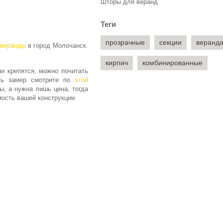
Шторы для веранд
Теги
прозрачные
секции
веранд
 веранды
в город Молочанск.
кирпич
комбинированные
ни крепятся, можно почитать
ать замер смотрите по
этой
ы, а нужна лишь цена, тогда
ость вашей конструкции.