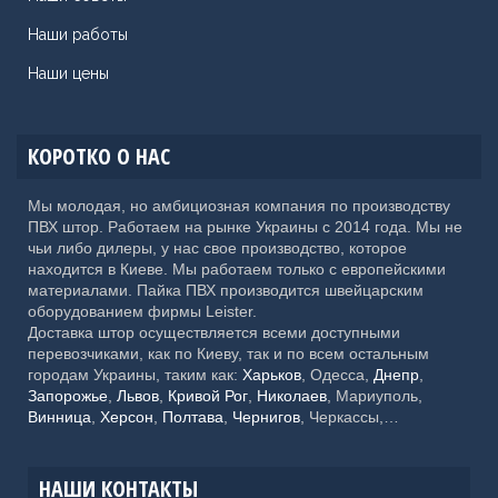
Наши работы
Наши цены
КОРОТКО О НАС
Мы молодая, но амбициозная компания по производству
ПВХ штор. Работаем на рынке Украины с 2014 года. Мы не
чьи либо дилеры, у нас свое производство, которое
находится в Киеве. Мы работаем только с европейскими
материалами. Пайка ПВХ производится швейцарским
оборудованием фирмы Leister.
Доставка штор осуществляется всеми доступными
перевозчиками, как по Киеву, так и по всем остальным
городам Украины, таким как:
Харьков
, Одесса,
Днепр
,
Запорожье
,
Львов
,
Кривой Рог
,
Николаев
, Мариуполь,
Винница
,
Херсон
,
Полтава
,
Чернигов
, Черкассы,
Хмельницкий,
Черновцы
, Житомир, Сумы,
Ровно
,
Ивано-
Франковск
, Каменское, Кропивницкий, Тернополь,
Кременчуг, Луцк, Белая Церковь, Краматорск, Мелитополь,
НАШИ КОНТАКТЫ