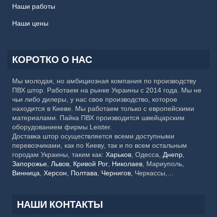
Наши работы
Наши цены
КОРОТКО О НАС
Мы молодая, но амбициозная компания по производству
ПВХ штор. Работаем на рынке Украины с 2014 года. Мы не
чьи либо дилеры, у нас свое производство, которое
находится в Киеве. Мы работаем только с европейскими
материалами. Пайка ПВХ производится швейцарским
оборудованием фирмы Leister.
Доставка штор осуществляется всеми доступными
перевозчиками, как по Киеву, так и по всем остальным
городам Украины, таким как:
Харьков
, Одесса,
Днепр
,
Запорожье
,
Львов
,
Кривой Рог
,
Николаев
, Мариуполь,
Винница
,
Херсон
,
Полтава
,
Чернигов
, Черкассы,
Хмельницкий,
Черновцы
, Житомир, Сумы,
Ровно
,
Ивано-
Франковск
, Каменское, Кропивницкий, Тернополь,
Кременчуг, Луцк, Белая Церковь, Краматорск, Мелитополь,
НАШИ КОНТАКТЫ
Ужгород, Славянск, Никополь, Бердянск, Бровары,