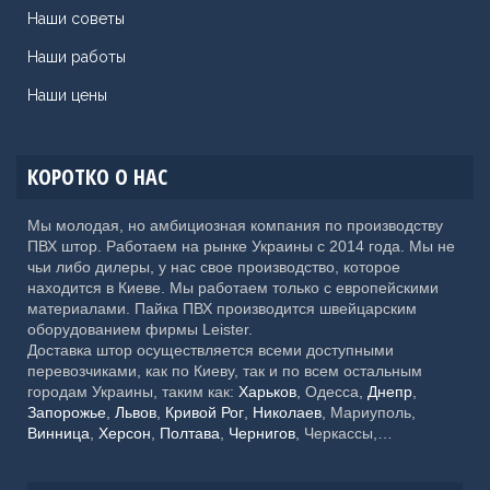
Наши советы
Наши работы
Наши цены
КОРОТКО О НАС
Мы молодая, но амбициозная компания по производству
ПВХ штор. Работаем на рынке Украины с 2014 года. Мы не
чьи либо дилеры, у нас свое производство, которое
находится в Киеве. Мы работаем только с европейскими
материалами. Пайка ПВХ производится швейцарским
оборудованием фирмы Leister.
Доставка штор осуществляется всеми доступными
перевозчиками, как по Киеву, так и по всем остальным
городам Украины, таким как:
Харьков
, Одесса,
Днепр
,
Запорожье
,
Львов
,
Кривой Рог
,
Николаев
, Мариуполь,
Винница
,
Херсон
,
Полтава
,
Чернигов
, Черкассы,
Хмельницкий,
Черновцы
, Житомир, Сумы,
Ровно
,
Ивано-
Франковск
, Каменское, Кропивницкий, Тернополь,