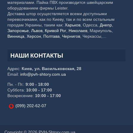
материалами. Пайка ПВХ производится швейцарским
оборудованием фирмы Leister.
Доставка штор осуществляется всеми доступными
перевозчиками, как по Киеву, так и по всем остальным
городам Украины, таким как:
Харьков
, Одесса,
Днепр
,
Запорожье
,
Львов
,
Кривой Рог
,
Николаев
, Мариуполь,
Винница
,
Херсон
,
Полтава
,
Чернигов
, Черкассы,
Хмельницкий,
Черновцы
, Житомир, Сумы,
Ровно
,
Ивано-
Франковск
, Каменское, Кропивницкий, Тернополь,
Кременчуг, Луцк, Белая Церковь, Краматорск, Мелитополь,
НАШИ КОНТАКТЫ
Ужгород, Славянск, Никополь, Бердянск, Бровары,
Павлоград, Северодонецк
Адрес:
Киев, ул. Васильковская, 28
Email:
info@pvh-shtory.com.ua
Пн. - Пт.:
9:00 - 18:00
Суббота:
10:00 - 17:00
Воскресение:
10:00 - 17:00
(099) 202-62-07
Copyright © 2026 PVH-Shtory.com.ua.