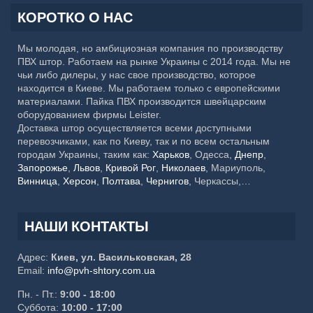
КОРОТКО О НАС
Мы молодая, но амбициозная компания по производству
ПВХ штор. Работаем на рынке Украины с 2014 года. Мы не
чьи либо дилеры, у нас свое производство, которое
находится в Киеве. Мы работаем только с европейскими
материалами. Пайка ПВХ производится швейцарским
оборудованием фирмы Leister.
Доставка штор осуществляется всеми доступными
перевозчиками, как по Киеву, так и по всем остальным
городам Украины, таким как:
Харьков
, Одесса,
Днепр
,
Запорожье
,
Львов
,
Кривой Рог
,
Николаев
, Мариуполь,
Винница
,
Херсон
,
Полтава
,
Чернигов
, Черкассы,
Хмельницкий,
Черновцы
, Житомир, Сумы,
Ровно
,
Ивано-
Франковск
, Каменское, Кропивницкий, Тернополь,
Кременчуг, Луцк, Белая Церковь, Краматорск, Мелитополь,
НАШИ КОНТАКТЫ
Ужгород, Славянск, Никополь, Бердянск, Бровары,
Павлоград, Северодонецк
Адрес:
Киев, ул. Васильковская, 28
Email:
info@pvh-shtory.com.ua
Пн. - Пт.:
9:00 - 18:00
Суббота:
10:00 - 17:00