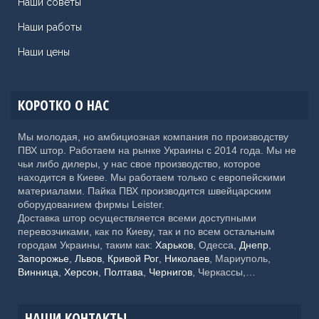
Наши советы
Наши работы
Наши цены
КОРОТКО О НАС
Мы молодая, но амбициозная компания по производству
ПВХ штор. Работаем на рынке Украины с 2014 года. Мы не
чьи либо дилеры, у нас свое производство, которое
находится в Киеве. Мы работаем только с европейскими
материалами. Пайка ПВХ производится швейцарским
оборудованием фирмы Leister.
Доставка штор осуществляется всеми доступными
перевозчиками, как по Киеву, так и по всем остальным
городам Украины, таким как:
Харьков
, Одесса,
Днепр
,
Запорожье
,
Львов
,
Кривой Рог
,
Николаев
, Мариуполь,
Винница
,
Херсон
,
Полтава
,
Чернигов
, Черкассы,
Хмельницкий,
Черновцы
, Житомир, Сумы,
Ровно
,
Ивано-
Франковск
, Каменское, Кропивницкий, Тернополь,
Кременчуг, Луцк, Белая Церковь, Краматорск, Мелитополь,
НАШИ КОНТАКТЫ