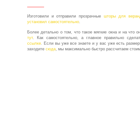
Изготовили и отправили прозрачные
шторы для веран
установил самостоятельно
.
Более детально о том, что такое мягкие окна и на что о
тут
. Как самостоятельно, а главное правильно сдел
ссылке
. Если вы уже все знаете и у вас уже есть размер
заходите
сюда
, мы максимально быстро рассчитаем стоим