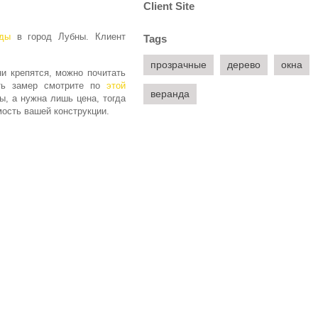
Client Site
ды
в город Лубны. Клиент
Tags
прозрачные
дерево
окна
ни крепятся, можно почитать
ать замер смотрите по
этой
веранда
ы, а нужна лишь цена, тогда
ость вашей конструкции.