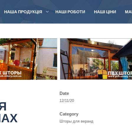
НАША ПРОДУКЦІЯ
НАШІ РОБОТИ
НАШІ ЦІНИ
МА
Date
Я
12/11/20
НАХ
Category
Шторы для веранд