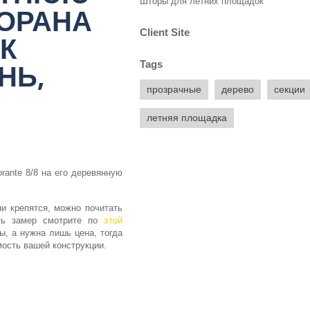
Шторы для летних площадок
ОРАНА
Client Site
РК
НЬ,
Tags
прозрачные
дерево
секции
летняя площадка
orante 8/8 на его деревянную
ни крепятся, можно почитать
ать замер смотрите по
этой
ы, а нужна лишь цена, тогда
ость вашей конструкции.