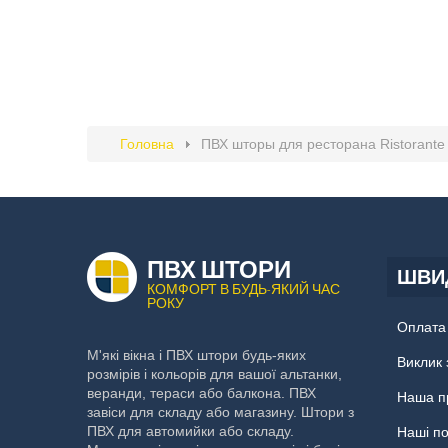
Головна
ПВХ шторы для ресторана Ristorante 
ПВХ ШТОРИ
ШВИД
КОМФОРТ В БУДЬ-ЯКИЙ ЧАС
РОКУ
Оплата 
М'які вікна і ПВХ штори будь-яких
Виклик 
розмірів і кольорів для вашої альтанки,
веранди, тераси або балкона. ПВХ
Наша п
завіси для складу або магазину. Штори з
ПВХ для автомийки або складу.
Наші п