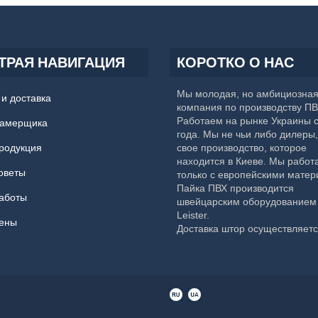
ТРАЯ НАВИГАЦИЯ
КОРОТКО О НАС
Мы молодая, но амбициозна
и доставка
компания по производству ПВ
Работаем на рынке Украины 
замерщика
года. Мы не чьи либо дилеры,
родукция
свое производство, которое
находится в Киеве. Мы работ
оветы
только с европейскими матер
Пайка ПВХ производится
аботы
швейцарским оборудование
Leister.
ены
Доставка штор осуществляет
всеми доступными перевозчи
как по Киеву, так и по всем
остальным городам Украины,
как:
Харьков
, Одесса,
Днепр
,
Запорожье
,
Львов
,
Кривой Рог
Николаев
, Мариуполь,
Винни