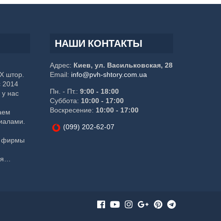
НАШИ КОНТАКТЫ
я
Адрес:
Киев, ул. Васильковская, 28
Х штор.
Email:
info@pvh-shtory.com.ua
с 2014
Пн. - Пт.:
9:00 - 18:00
 у нас
Суббота:
10:00 - 17:00
Воскресение:
10:00 - 17:00
аем
иалами.
(099) 202-62-07
м фирмы
ся
ками,
 таким
,
ца
,