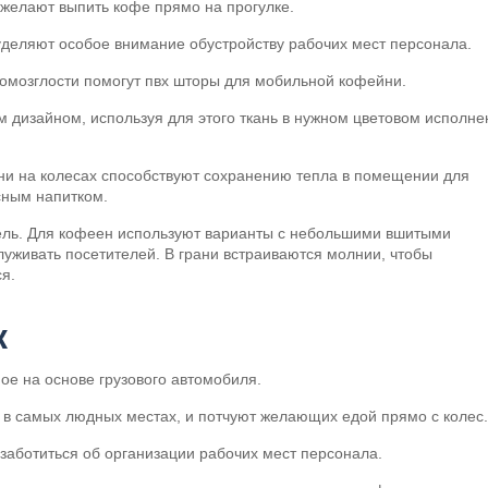
 желают выпить кофе прямо на прогулке.
уделяют особое внимание обустройству рабочих мест персонала.
ромозглости помогут пвх шторы для мобильной кофейни.
 дизайном, используя для этого ткань в нужном цветовом исполне
и на колесах способствуют сохранению тепла в помещении для
сным напитком.
ель. Для кофеен используют варианты с небольшими вшитыми
луживать посетителей. В грани встраиваются молнии, чтобы
я.
к
ое на основе грузового автомобиля.
 в самых людных местах, и потчуют желающих едой прямо с колес.
аботиться об организации рабочих мест персонала.