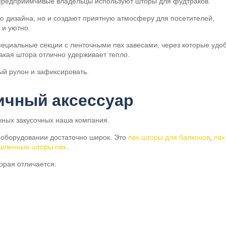
предприимчивые владельцы используют шторы для фудтраков.
ью дизайна, но и создают приятную атмосферу для посетителей,
 и уютно.
пециальные секции с ленточными пвх завесами, через которые удо
такая штора отлично удерживает тепло.
ый рулон и зафиксировать.
ичный аксессуар
ных закусочных наша компания.
 оборудовании достаточно широк. Это
пвх шторы для балконов
,
пвх
шленные шторы пвх
.
орая отличается: