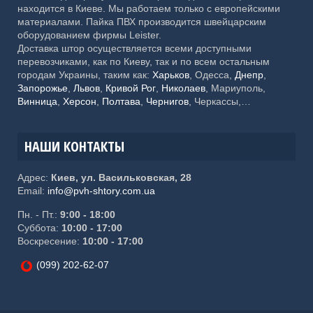
находится в Киеве. Мы работаем только с европейскими
материалами. Пайка ПВХ производится швейцарским
оборудованием фирмы Leister.
Доставка штор осуществляется всеми доступными
перевозчиками, как по Киеву, так и по всем остальным
городам Украины, таким как:
Харьков
, Одесса,
Днепр
,
Запорожье
,
Львов
,
Кривой Рог
,
Николаев
, Мариуполь,
Винница
,
Херсон
,
Полтава
,
Чернигов
, Черкассы,
Хмельницкий,
Черновцы
, Житомир, Сумы,
Ровно
,
Ивано-
Франковск
, Каменское, Кропивницкий, Тернополь,
Кременчуг, Луцк, Белая Церковь, Краматорск, Мелитополь,
НАШИ КОНТАКТЫ
Ужгород, Славянск, Никополь, Бердянск, Бровары,
Павлоград, Северодонецк
Адрес:
Киев, ул. Васильковская, 28
Email:
info@pvh-shtory.com.ua
Пн. - Пт.:
9:00 - 18:00
Суббота:
10:00 - 17:00
Воскресение:
10:00 - 17:00
(099) 202-62-07