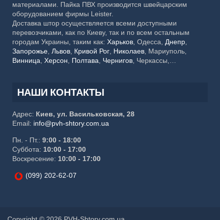
материалами. Пайка ПВХ производится швейцарским
оборудованием фирмы Leister.
Доставка штор осуществляется всеми доступными
перевозчиками, как по Киеву, так и по всем остальным
городам Украины, таким как:
Харьков
, Одесса,
Днепр
,
Запорожье
,
Львов
,
Кривой Рог
,
Николаев
, Мариуполь,
Винница
,
Херсон
,
Полтава
,
Чернигов
, Черкассы,
Хмельницкий,
Черновцы
, Житомир, Сумы,
Ровно
,
Ивано-
Франковск
, Каменское, Кропивницкий, Тернополь,
Кременчуг, Луцк, Белая Церковь, Краматорск, Мелитополь,
НАШИ КОНТАКТЫ
Ужгород, Славянск, Никополь, Бердянск, Бровары,
Павлоград, Северодонецк
Адрес:
Киев, ул. Васильковская, 28
Email:
info@pvh-shtory.com.ua
Пн. - Пт.:
9:00 - 18:00
Суббота:
10:00 - 17:00
Воскресение:
10:00 - 17:00
(099) 202-62-07
Copyright © 2026 PVH-Shtory.com.ua.