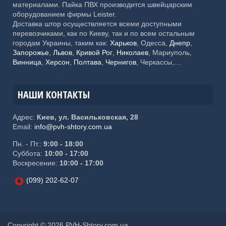
материалами. Пайка ПВХ производится швейцарским
оборудованием фирмы Leister.
Доставка штор осуществляется всеми доступными
перевозчиками, как по Киеву, так и по всем остальным
городам Украины, таким как:
Харьков
, Одесса,
Днепр
,
Запорожье
,
Львов
,
Кривой Рог
,
Николаев
, Мариуполь,
Винница
,
Херсон
,
Полтава
,
Чернигов
, Черкассы,
Хмельницкий,
Черновцы
, Житомир, Сумы,
Ровно
,
Ивано-
Франковск
, Каменское, Кропивницкий, Тернополь,
Кременчуг, Луцк, Белая Церковь, Краматорск, Мелитополь,
НАШИ КОНТАКТЫ
Ужгород, Славянск, Никополь, Бердянск, Бровары,
Павлоград, Северодонецк
Адрес:
Киев, ул. Васильковская, 28
Email:
info@pvh-shtory.com.ua
Пн. - Пт.:
9:00 - 18:00
Суббота:
10:00 - 17:00
Воскресение:
10:00 - 17:00
(099) 202-62-07
Copyright © 2026 PVH-Shtory.com.ua.