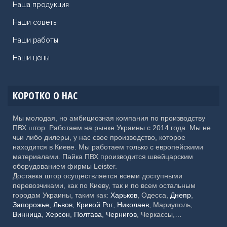
Наша продукция
Наши советы
Наши работы
Наши цены
КОРОТКО О НАС
Мы молодая, но амбициозная компания по производству
ПВХ штор. Работаем на рынке Украины с 2014 года. Мы не
чьи либо дилеры, у нас свое производство, которое
находится в Киеве. Мы работаем только с европейскими
материалами. Пайка ПВХ производится швейцарским
оборудованием фирмы Leister.
Доставка штор осуществляется всеми доступными
перевозчиками, как по Киеву, так и по всем остальным
городам Украины, таким как:
Харьков
, Одесса,
Днепр
,
Запорожье
,
Львов
,
Кривой Рог
,
Николаев
, Мариуполь,
Винница
,
Херсон
,
Полтава
,
Чернигов
, Черкассы,
Хмельницкий,
Черновцы
, Житомир, Сумы,
Ровно
,
Ивано-