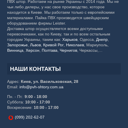
ПВХ штор. Работаем на рынке Украины с 2014 года. Мы не
чьи либо дилеры, у нас свое производство, которое
находится в Киеве. Мы работаем только с европейскими
материалами. Пайка ПВХ производится швейцарским
оборудованием фирмы Leister.
Доставка штор осуществляется всеми доступными
перевозчиками, как по Киеву, так и по всем остальным
городам Украины, таким как:
Харьков
, Одесса,
Днепр
,
Запорожье
,
Львов
,
Кривой Рог
,
Николаев
, Мариуполь,
Винница
,
Херсон
,
Полтава
,
Чернигов
, Черкассы,
Хмельницкий,
Черновцы
, Житомир, Сумы,
Ровно
,
Ивано-
Франковск
, Каменское, Кропивницкий, Тернополь,
Кременчуг, Луцк, Белая Церковь, Краматорск, Мелитополь,
НАШИ КОНТАКТЫ
Ужгород, Славянск, Никополь, Бердянск, Бровары,
Павлоград, Северодонецк
Адрес:
Киев, ул. Васильковская, 28
Email:
info@pvh-shtory.com.ua
Пн. - Пт.:
9:00 - 18:00
Суббота:
10:00 - 17:00
Воскресение:
10:00 - 17:00
(099) 202-62-07