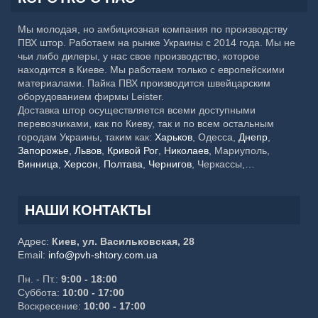
Мы молодая, но амбициозная компания по производству
ПВХ штор. Работаем на рынке Украины с 2014 года. Мы не
чьи либо дилеры, у нас свое производство, которое
находится в Киеве. Мы работаем только с европейскими
материалами. Пайка ПВХ производится швейцарским
оборудованием фирмы Leister.
Доставка штор осуществляется всеми доступными
перевозчиками, как по Киеву, так и по всем остальным
городам Украины, таким как:
Харьков
, Одесса,
Днепр
,
Запорожье
,
Львов
,
Кривой Рог
,
Николаев
, Мариуполь,
Винница
,
Херсон
,
Полтава
,
Чернигов
, Черкассы,
Хмельницкий,
Черновцы
, Житомир, Сумы,
Ровно
,
Ивано-
Франковск
, Каменское, Кропивницкий, Тернополь,
Кременчуг, Луцк, Белая Церковь, Краматорск, Мелитополь,
НАШИ КОНТАКТЫ
Ужгород, Славянск, Никополь, Бердянск, Бровары,
Павлоград, Северодонецк
Адрес:
Киев, ул. Васильковская, 28
Email:
info@pvh-shtory.com.ua
Пн. - Пт.:
9:00 - 18:00
Суббота:
10:00 - 17:00
Воскресение:
10:00 - 17:00