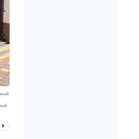
чный
ьный