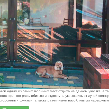
тали одним из самых любимых мест отдыха на дачном участке, а т
тах приятно расслабиться и отдохнуть, укрывшись от лучей солнц
посторонними шумами, а также различными назойливыми насекомым