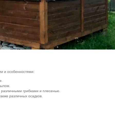
и и особенностями:
е.
мылом.
 различными грибками и плесенью.
акже различных осадков.