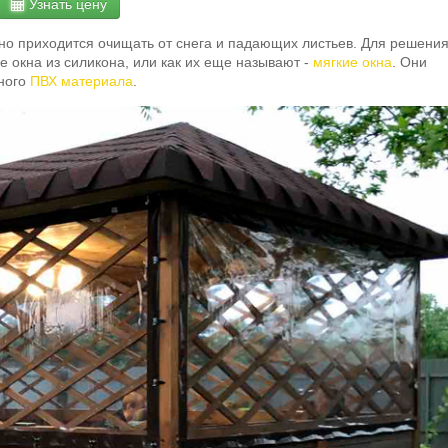
Узнать цену
но приходится очищать от снега и падающих листьев. Для решени
 окна из силикона, или как их еще называют -
мягкие окна
. Они
сного
ПВХ материала
.