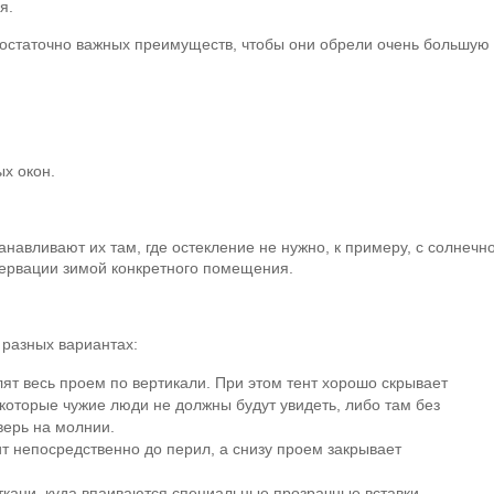
я.
достаточно важных преимуществ, чтобы они обрели очень большую
х окон.
анавливают их там, где остекление не нужно, к примеру, с солнечн
сервации зимой конкретного помещения.
 разных вариантах:
т весь проем по вертикали. При этом тент хорошо скрывает
которые чужие люди не должны будут увидеть, либо там без
ерь на молнии.
т непосредственно до перил, а снизу проем закрывает
 ткани, куда впаиваются специальные прозрачные вставки.