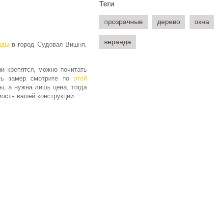
Теги
прозрачные
дерево
окна
веранда
нды
в город Судовая Вишня.
ни крепятся, можно почитать
ать замер смотрите по
этой
ы, а нужна лишь цена, тогда
ость вашей конструкции.