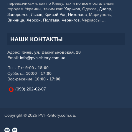
перевозчиками, как по Киеву, так и по всем остальным
городам Украины, таким как:
Харьков
, Одесса,
Днепр
,
Запорожье
,
Львов
,
Кривой Рог
,
Николаев
, Мариуполь,
Винница
,
Херсон
,
Полтава
,
Чернигов
, Черкассы,
Хмельницкий,
Черновцы
, Житомир, Сумы,
Ровно
,
Ивано-
Франковск
, Каменское, Кропивницкий, Тернополь,
Кременчуг, Луцк, Белая Церковь, Краматорск, Мелитополь,
НАШИ КОНТАКТЫ
Ужгород, Славянск, Никополь, Бердянск, Бровары,
Павлоград, Северодонецк
Адрес:
Киев, ул. Васильковская, 28
Email:
info@pvh-shtory.com.ua
Пн. - Пт.:
9:00 - 18:00
Суббота:
10:00 - 17:00
Воскресение:
10:00 - 17:00
(099) 202-62-07
Copyright © 2026 PVH-Shtory.com.ua.