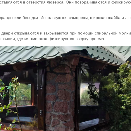
ставляются в отверстия люверса. Они поворачиваются и фиксирую
 веранды или беседки. Используются саморезы, широкая шайба и л
е двери открываются и закрываются при помощи спиральной молни
озиции, где мягкие окна фиксируются вверху проема.