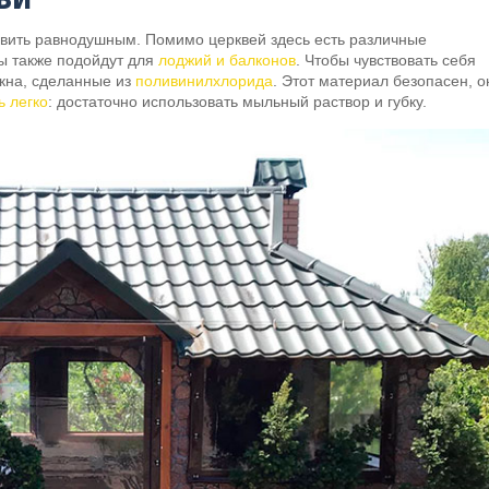
тавить равнодушным. Помимо церквей здесь есть различные
ы также подойдут для
лоджий и балконов
. Чтобы чувствовать себя
окна, сделанные из
поливинилхлорида
. Этот материал безопасен, о
ь легко
: достаточно использовать мыльный раствор и губку.