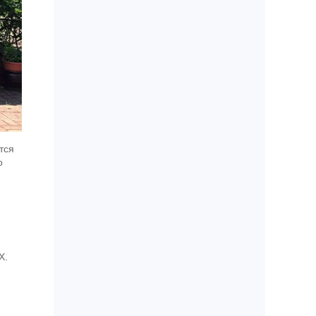
тся
о
Х.