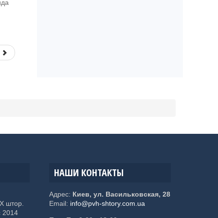
ида
НАШИ КОНТАКТЫ
я
Адрес:
Киев, ул. Васильковская, 28
Х штор.
Email:
info@pvh-shtory.com.ua
с 2014