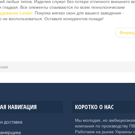
й любых типов. Изделия служат без потери отличного внешнего в
 и гладкая. Все элементы спаиваются по всем технологическим
удование Leister
. Покупка мягких окон для вашего заведения -
 не воспользоваться. Оставьте конкурентов позади!
Вперёд
ркви
АЯ НАВИГАЦИЯ
КОРОТКО О НАС
Мы молодая, но амбициозна
 и доставка
компания по производству ПВ
Работаем на рынке Украины 
замерщика