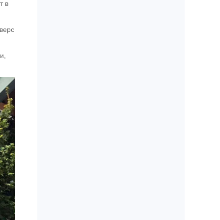
т в
юверс
и,