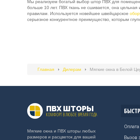
Мы реализуем богатый выбор штор ПВХ для помещени
больше 10 лет. ПВХ ткань не сшивается, она цельная
правилам. Используется новейшее швейцарское
обор
серьезное конкурентное преимущество, которым глупо
Главная
Дилерам
Мягкие окна в Белой Це
ПВХ ШТОРЫ
БЫСТР
КОМФОРТ В ЛЮБОЕ ВРЕМЯ ГОДА
Оплата
Мягкие окна и ПВХ шторы любых
размеров и расцветок для вашей
Вызов 