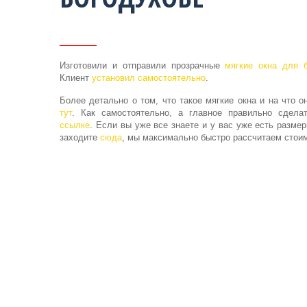
Изготовили и отправили прозрачные
мягкие окна для 
Клиент
установил самостоятельно
.
Более детально о том, что такое мягкие окна и на что о
тут
. Как самостоятельно, а главное правильно сдел
ссылке
. Если вы уже все знаете и у вас уже есть размер
заходите
сюда
, мы максимально быстро рассчитаем стоим