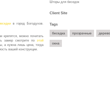
Шторы для беседок
Client Site
беседки
в город Богодухов.
Tags
беседка
прозрачные
дерев
ни крепятся, можно почитать
ать замер смотрите по
этой
окна
ы, а нужна лишь цена, тогда
ость вашей конструкции.