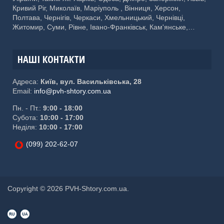
Кривий Ріг, Миколаїв, Маріуполь , Вінниця, Херсон,
Полтава, Чернігів, Черкаси, Хмельницький, Чернівці,
Житомир, Суми, Рівне, Івано-Франківськ, Кам'янське,
Кропивницький, Тернопіль, Кременчук, Луцьк, Біла Церква,
Краматорськ, Мелітополь, Ужгород, Слов'янськ, Нікополь,
Бердянськ, Бровари, Павлоград, Сєвєродонецьк
НАШІ КОНТАКТИ
Адреса:
Київ, вул. Васильківська, 28
Email:
info@pvh-shtory.com.ua
Пн. - Пт.:
9:00 - 18:00
Субота:
10:00 - 17:00
Неділя:
10:00 - 17:00
(099) 202-62-07
Copyright © 2026 PVH-Shtory.com.ua.