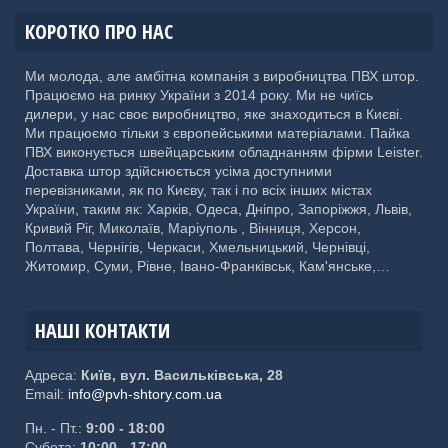
КОРОТКО ПРО НАС
Ми молода, але амбітна компанія з виробництва ПВХ штор.
Працюємо на ринку України з 2014 року. Ми не чиїсь
дилери, у нас своє виробництво, яке знаходиться в Києві.
Ми працюємо тільки з європейськими матеріалами. Пайка
ПВХ виконується швейцарським обладнанням фірми Leister.
Доставка штор здійснюється усіма доступними
перевізниками, як по Києву, так і по всіх інших містах
України, таким як: Харків, Одеса, Дніпро, Запоріжжя, Львів,
Кривий Ріг, Миколаїв, Маріуполь , Вінниця, Херсон,
Полтава, Чернігів, Черкаси, Хмельницький, Чернівці,
Житомир, Суми, Рівне, Івано-Франківськ, Кам'янське,
Кропивницький, Тернопіль, Кременчук, Луцьк, Біла Церква,
Краматорськ, Мелітополь, Ужгород, Слов'янськ, Нікополь,
Бердянськ, Бровари, Павлоград, Сєвєродонецьк
НАШІ КОНТАКТИ
Адреса:
Київ, вул. Васильківська, 28
Email:
info@pvh-shtory.com.ua
Пн. - Пт.:
9:00 - 18:00
Субота:
10:00 - 17:00