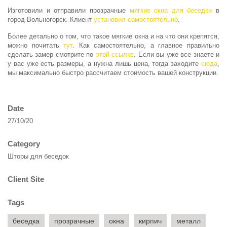
Изготовили и отправили прозрачные
мягкие окна для беседки
в
город Вольногорск. Клиент
установил самостоятельно
.
Более детально о том, что такое мягкие окна и на что они крепятся,
можно почитать
тут
. Как самостоятельно, а главное правильно
сделать замер смотрите по
этой ссылке
. Если вы уже все знаете и
у вас уже есть размеры, а нужна лишь цена, тогда заходите
сюда
,
мы максимально быстро рассчитаем стоимость вашей конструкции.
Date
27/10/20
Category
Шторы для беседок
Client Site
Tags
беседка
прозрачные
окна
кирпич
металл